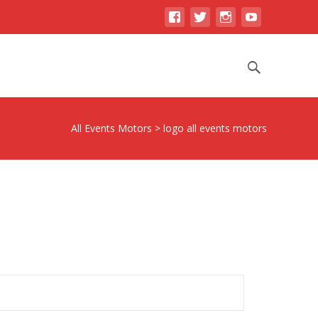
Skip
to
Search
content
for:
All Events Motors
>
logo all events motors