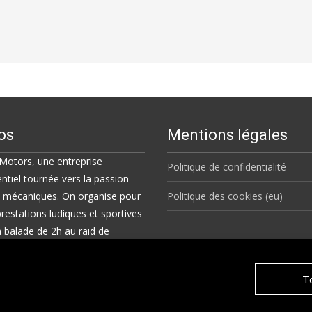
os
Mentions légales
 Motors, une entreprise
Politique de confidentialité
tiel tournée vers la passion
s mécaniques. On organise pour
Politique des cookies (eu)
restations ludiques et sportives
la balade de 2h au raid de
ours, en France et à l'étranger.
To