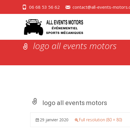
06 68 53 56 62
contact@all-events-motors
logo all events motors
logo all events motors
29 janvier 2020
Full resolution (80 × 80)