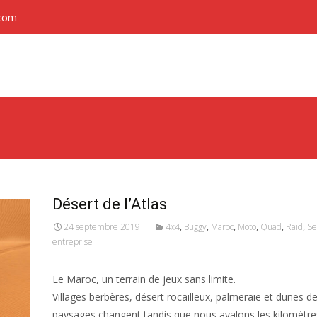
.com
Désert de l’Atlas
24 septembre 2019
4x4
,
Buggy
,
Maroc
,
Moto
,
Quad
,
Raid
,
Se
entreprise
Le Maroc, un terrain de jeux sans limite.
Villages berbères, désert rocailleux, palmeraie et dunes de
paysages changent tandis que nous avalons les kilomètre