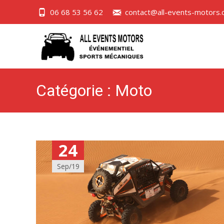
06 68 53 56 62
contact@all-events-motors
Catégorie :
Moto
24
Sep/19