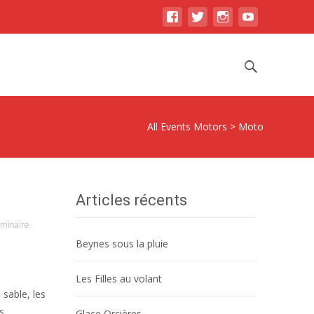
Skip
to
Search
content
for:
All Events Motors
>
Moto
Articles récents
minaire
Beynes sous la pluie
Les Filles au volant
 sable, les
s.
Glace Orcières