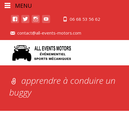
MENU
06 68 53 56 62
contact@all-events-motors.com
apprendre à conduire un
buggy