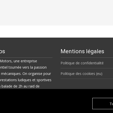
os
Mentions légales
 Motors, une entreprise
Politique de confidentialité
tiel tournée vers la passion
s mécaniques. On organise pour
Politique des cookies (eu)
restations ludiques et sportives
la balade de 2h au raid de
ours, en France et à l'étranger.
To