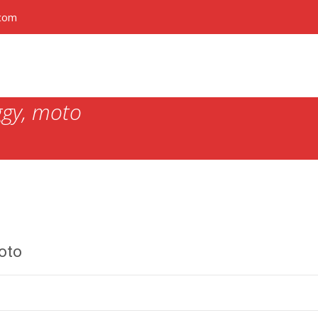
.com
ggy, moto
oto