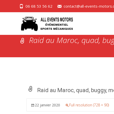
06 68 53 56 62
contact@all-events-motors
Raid au Maroc, quad, bu
Raid au Maroc, quad, buggy, m
22 janvier 2020
Full resolution (728 × 90)