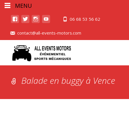
MENU
06 68 53 56 62
contact@all-events-motors.com
Balade en buggy à Vence