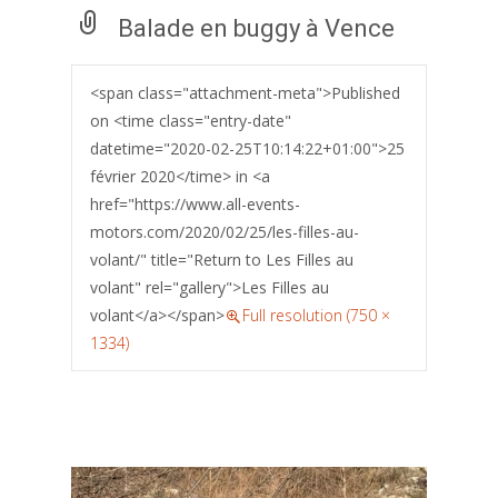
Balade en buggy à Vence
<span class="attachment-meta">Published
on <time class="entry-date"
datetime="2020-02-25T10:14:22+01:00">25
février 2020</time> in <a
href="https://www.all-events-
motors.com/2020/02/25/les-filles-au-
volant/" title="Return to Les Filles au
volant" rel="gallery">Les Filles au
volant</a></span>
Full resolution (750 ×
1334)