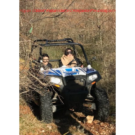
<span class="meta-nav">←</span> Previous
Next <span class="meta-nav">→</span>