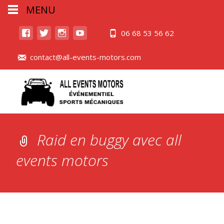
MENU
06 68 53 56 62
contact@all-events-motors.com
Raid en buggy avec all
events motors