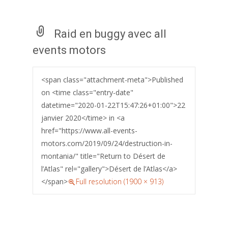
Raid en buggy avec all
events motors
<span class="attachment-meta">Published
on <time class="entry-date"
datetime="2020-01-22T15:47:26+01:00">22
janvier 2020</time> in <a
href="https://www.all-events-
motors.com/2019/09/24/destruction-in-
montania/" title="Return to Désert de
l’Atlas" rel="gallery">Désert de l’Atlas</a>
</span>
Full resolution (1900 × 913)