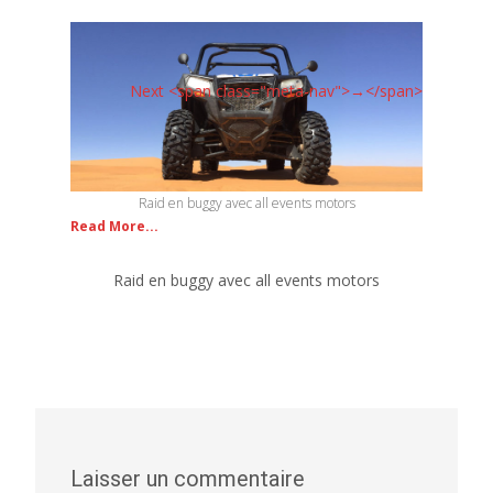
Next <span class="meta-nav">→</span>
Raid en buggy avec all events motors
Read More...
Raid en buggy avec all events motors
Laisser un commentaire